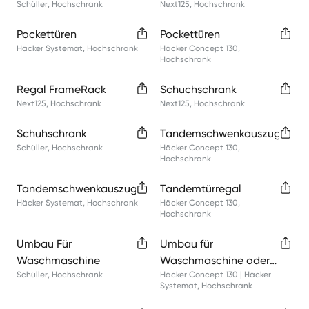
Schüller
,
Hochschrank
Next125
,
Hochschrank
Pockettüren
Pockettüren
Häcker Systemat
,
Hochschrank
Häcker Concept 130
,
Hochschrank
Regal FrameRack
Schuchschrank
Next125
,
Hochschrank
Next125
,
Hochschrank
Schuhschrank
Tandemschwenkauszug
Schüller
,
Hochschrank
Häcker Concept 130
,
Hochschrank
Tandemschwenkauszug
Tandemtürregal
Häcker Systemat
,
Hochschrank
Häcker Concept 130
,
Hochschrank
Umbau Für
Umbau für
Waschmaschine
Waschmaschine oder
Schüller
,
Hochschrank
Häcker Concept 130 | Häcker
Trockner
Systemat
,
Hochschrank