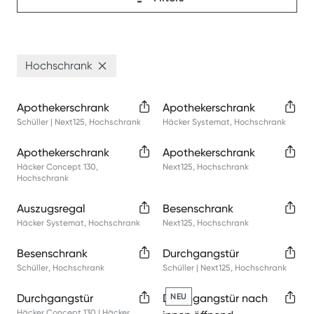
Hochschrank
Apothekerschrank
Apothekerschrank
Schüller | Next125
,
Hochschrank
Häcker Systemat
,
Hochschrank
Apothekerschrank
Apothekerschrank
Häcker Concept 130
,
Next125
,
Hochschrank
Hochschrank
Auszugsregal
Besenschrank
Häcker Systemat
,
Hochschrank
Next125
,
Hochschrank
Besenschrank
Durchgangstür
Schüller
,
Hochschrank
Schüller | Next125
,
Hochschrank
Durchgangstür
Durchgangstür nach
NEU
Häcker Concept 130 | Häcker