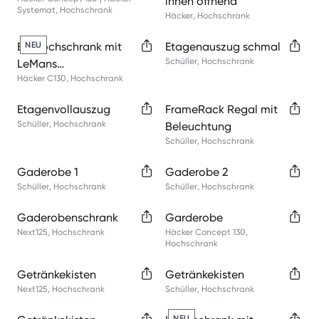
innen öffnend
Systemat
,
Hochschrank
Häcker
,
Hochschrank
Eckhochschrank mit
NEU
Etagenauszug schmal
Schüller
,
Hochschrank
LeMans
Häcker C130
,
Hochschrank
Schwenkauszügen
Etagenvollauszug
FrameRack Regal mit
Schüller
,
Hochschrank
Beleuchtung
Schüller
,
Hochschrank
Gaderobe 1
Gaderobe 2
Schüller
,
Hochschrank
Schüller
,
Hochschrank
Gaderobenschrank
Garderobe
Next125
,
Hochschrank
Häcker Concept 130
,
Hochschrank
Getränkekisten
Getränkekisten
Next125
,
Hochschrank
Schüller
,
Hochschrank
NEU