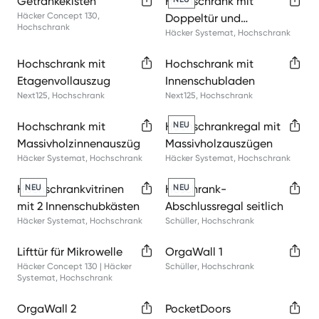
Getränkekisten
Hochschrank mit
Häcker Concept 130
,
Doppeltür und
Hochschrank
Häcker Systemat
,
Hochschrank
Tandemtürregal Duo
Hochschrank mit
Hochschrank mit
Etagenvollauszug
Innenschubladen
Next125
,
Hochschrank
Next125
,
Hochschrank
Hochschrank mit
Hochschrankregal mit
NEU
Massivholzinnenauszügen
Massivholzauszügen
Häcker Systemat
,
Hochschrank
Häcker Systemat
,
Hochschrank
Hochschrankvitrinen
NEU
Hoschrank-
NEU
mit 2 Innenschubkästen
Abschlussregal seitlich
Häcker Systemat
,
Hochschrank
Schüller
,
Hochschrank
Lifttür für Mikrowelle
OrgaWall 1
Häcker Concept 130 | Häcker
Schüller
,
Hochschrank
Systemat
,
Hochschrank
OrgaWall 2
PocketDoors