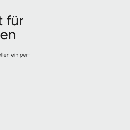
t für
ten
ellen ein per­