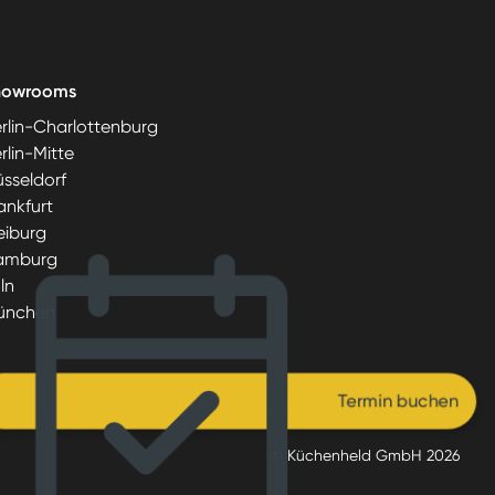
howrooms
rlin-Charlottenburg
rlin-Mitte
sseldorf
ankfurt
eiburg
amburg
ln
ünchen
Termin buchen
© Küchenheld GmbH
2026