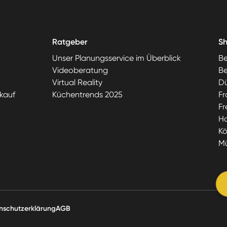
Ratgeber
S
Unser Planungsservice im Überblick
Be
Videoberatung
Be
Virtual Reality
Dü
kauf
Küchentrends 2025
Fr
Fr
H
Kö
M
nschutzerklärung
AGB