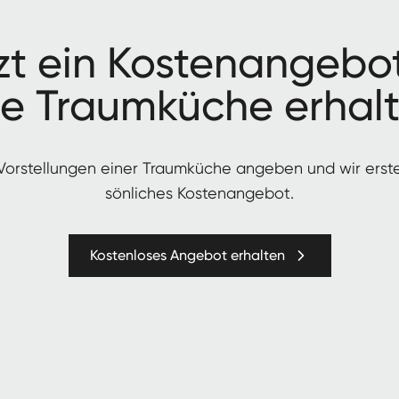
zt ein Kos­te­nange­bo
re Traumküche erhal
 Vorstel­lun­gen ein­er Traumküche angeben und wir erst
sön­lich­es Kostenangebot.
Kostenloses Angebot erhalten