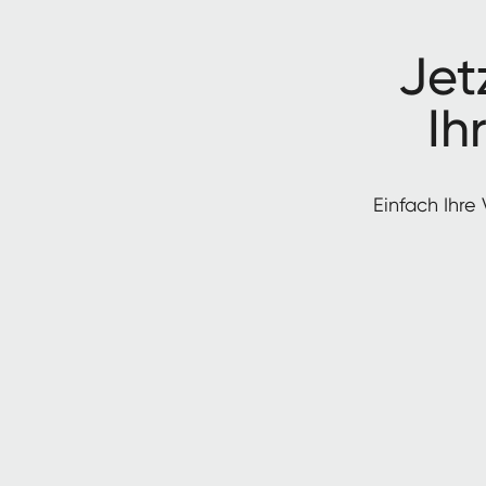
Jet­
Ih
Ein­fach Ihre