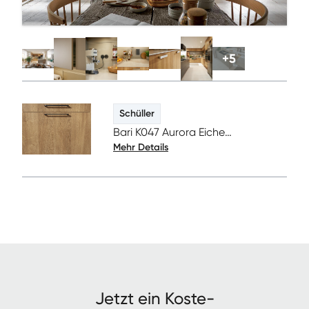
+
5
Schüller
Bari K047 Aurora Eiche
Mehr Details
Nachbildung
Jet­zt ein Kos­te­