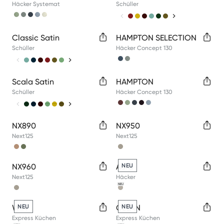
Häcker Systemat
Schüller
Available colors
Available colors
Classic Satin
HAMPTON SELECTION
Schüller
Häcker Concept 130
Available colors
Available colors
Scala Satin
HAMPTON
Schüller
Häcker Concept 130
Available colors
Available colors
NX890
NX950
Next125
Next125
Available colors
Available colors
NX960
Aura
NEU
Next125
Häcker
NEU
Available colors
Available colors
WIN
NEU
CLEAN
NEU
Express Küchen
Express Küchen