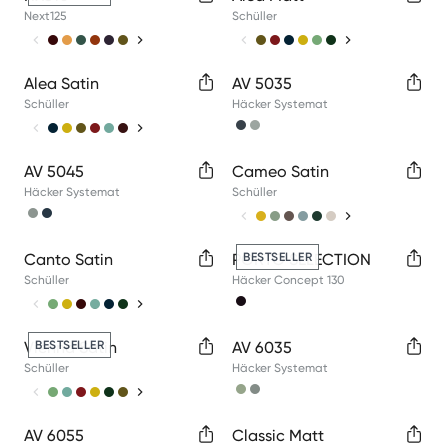
Next125
Schüller
Available colors
Available colors
Alea Satin
AV 5035
Schüller
Häcker Systemat
Available colors
Available colors
AV 5045
Cameo Satin
Häcker Systemat
Schüller
Available colors
Available colors
Canto Satin
PORTO SELECTION
BESTSELLER
Schüller
Häcker Concept 130
Available colors
Available colors
Vienna Satin
BESTSELLER
AV 6035
Schüller
Häcker Systemat
Available colors
Available colors
AV 6055
Classic Matt