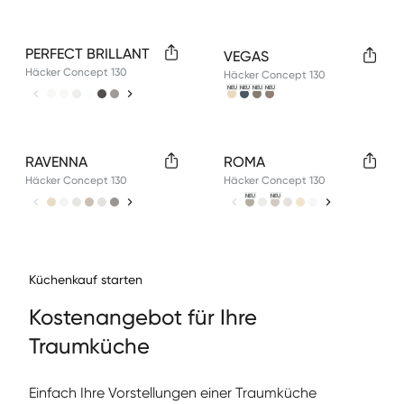
Available colors
Available colors
PERFECT BRILLANT
VEGAS
Häcker Concept 130
Häcker Concept 130
NEU
NEU
NEU
NEU
Available colors
Available colors
RAVENNA
ROMA
Häcker Concept 130
Häcker Concept 130
NEU
NEU
Küchenkauf starten
Kos­te­nange­bot für Ihre
Traumküche
Ein­fach Ihre Vorstel­lun­gen ein­er Traumküche