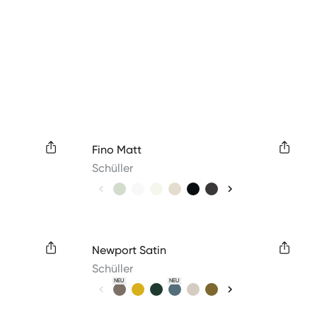
Available colors
Fino Matt
Schüller
Available colors
Newport Satin
Schüller
NEU
NEU