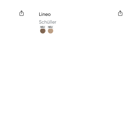
Available colors
Lineo
Schüller
NEU
NEU