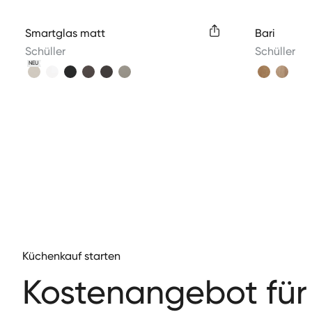
Available colors
Available 
Smartglas matt
Bari
Schüller
Schüller
NEU
Küchenkauf starten
Kos­te­nange­bot für