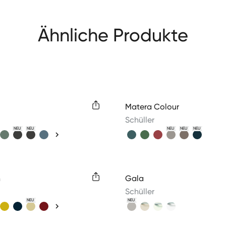
Ähnliche Produkte
colors
Available colors
Matera Colour
Schüller
NEU
NEU
NEU
NEU
NEU
colors
Available colors
n
Gala
Schüller
NEU
NEU