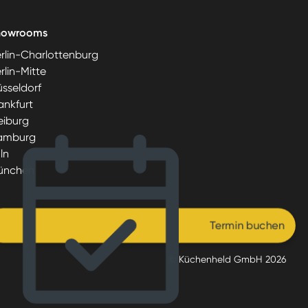
howrooms
rlin-Charlottenburg
rlin-Mitte
sseldorf
ankfurt
eiburg
amburg
ln
ünchen
Termin buchen
© Küchenheld GmbH
2026