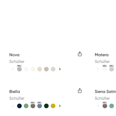
Available colors
Available 
Nova
Matera
Schüller
Schüller
NEU
NEU
NEU
Available colors
Available 
Biella
Siena Sati
Schüller
Schüller
NEU
NEU
NEU