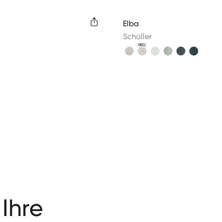
colors
Available colors
Elba
Schüller
NEU
 Ihre