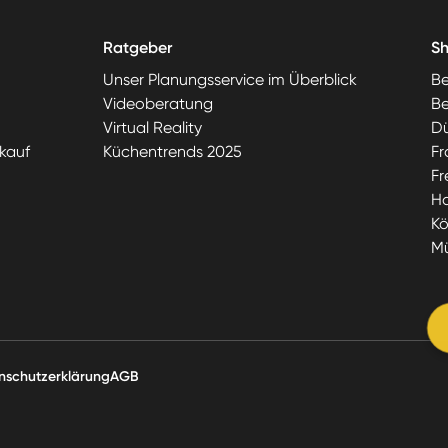
Ratgeber
S
Unser Planungsservice im Überblick
Be
Videoberatung
Be
Virtual Reality
Dü
kauf
Küchentrends 2025
Fr
Fr
H
Kö
M
nschutzerklärung
AGB