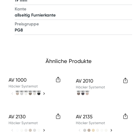
19 mm
Kante
allseitig Furnierkante
Preisgruppe
PG8
Ähnliche Produkte
Available colors
Available colors
AV 1000
AV 2010
Häcker Systemat
Häcker Systemat
NEU
NEU
NEU
NEU
NEU
NEU
NEU
NEU
NEU
Available colors
Available colors
AV 2130
AV 2135
Häcker Systemat
Häcker Systemat