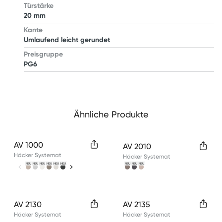
Türstärke
20 mm
Kante
Umlaufend leicht gerundet
Preisgruppe
PG6
Ähnliche Produkte
Available colors
Available colors
AV 1000
AV 2010
Häcker Systemat
Häcker Systemat
NEU
NEU
NEU
NEU
NEU
NEU
NEU
NEU
NEU
Available colors
Available colors
AV 2130
AV 2135
Häcker Systemat
Häcker Systemat