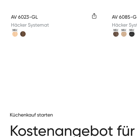
Available colors
Available 
AV 6023-GL
AV 6085-G
Häcker Systemat
Häcker Sy
NEU
NEU
NEU
NEU
Küchenkauf starten
Kos­te­nange­bot für