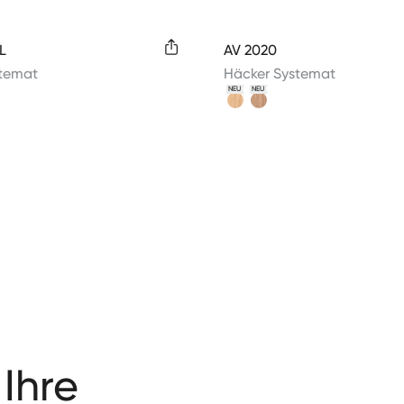
colors
Available colors
L
AV 2020
stemat
Häcker Systemat
NEU
NEU
 Ihre