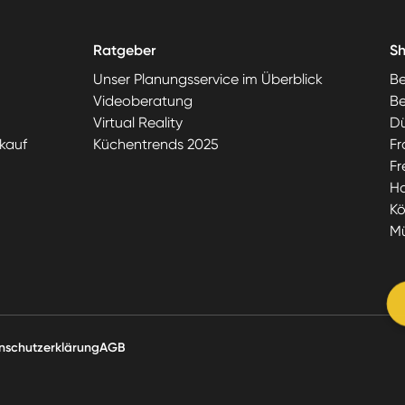
Ratgeber
S
Unser Planungsservice im Überblick
Be
Videoberatung
Be
Virtual Reality
Dü
kauf
Küchentrends 2025
Fr
Fr
H
Kö
M
nschutzerklärung
AGB