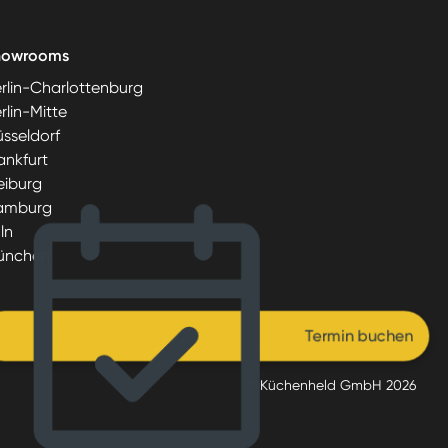
howrooms
rlin-Charlottenburg
rlin-Mitte
sseldorf
ankfurt
eiburg
amburg
ln
ünchen
Termin buchen
© Küchenheld GmbH
2026