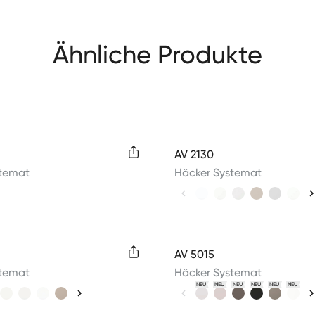
Ähnliche Produkte
colors
Available colors
AV 2130
stemat
Häcker Systemat
colors
Available colors
AV 5015
stemat
Häcker Systemat
NEU
NEU
NEU
NEU
NEU
NEU