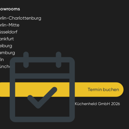
howrooms
rlin-Charlottenburg
rlin-Mitte
sseldorf
ankfurt
eiburg
amburg
ln
ünchen
Termin buchen
© Küchenheld GmbH
2026