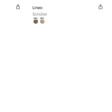
Available colors
Lineo
Schüller
NEU
NEU