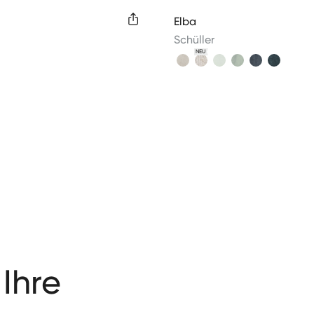
colors
Available colors
Elba
Schüller
NEU
 Ihre