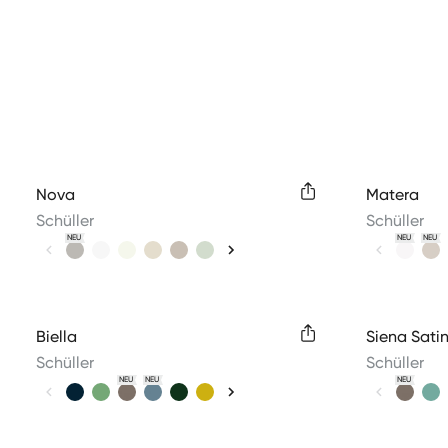
Available colors
Available 
Nova
Matera
Schüller
Schüller
NEU
NEU
NEU
Available colors
Available 
Biella
Siena Sati
Schüller
Schüller
NEU
NEU
NEU