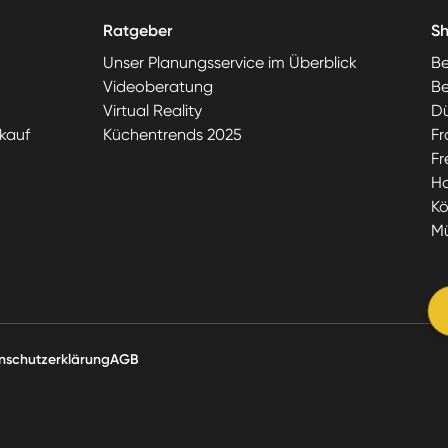
Ratgeber
S
Unser Planungsservice im Überblick
Be
Videoberatung
Be
Virtual Reality
Dü
kauf
Küchentrends 2025
Fr
Fr
H
Kö
M
nschutzerklärung
AGB