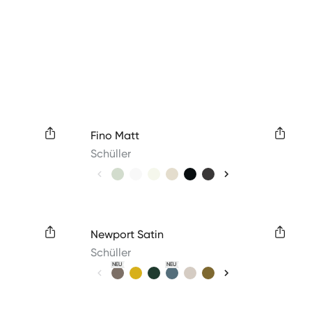
Available colors
Fino Matt
Schüller
Available colors
Newport Satin
Schüller
NEU
NEU