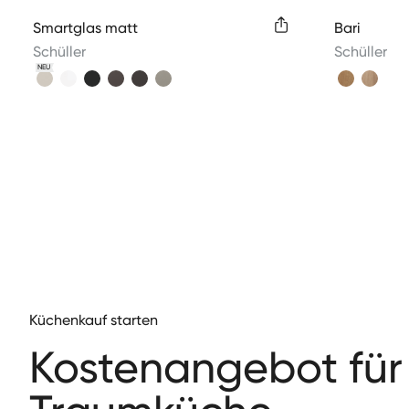
Available colors
Available 
Smartglas matt
Bari
Schüller
Schüller
NEU
Küchenkauf starten
Kos­te­nange­bot für