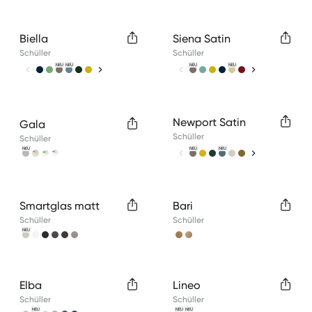
Available colors
Available colors
Biella
Siena Satin
Schüller
Schüller
NEU
NEU
NEU
NEU
Available colors
Available colors
Newport Satin
Gala
Schüller
Schüller
NEU
NEU
NEU
Available colors
Available colors
Smartglas matt
Bari
Schüller
Schüller
NEU
Available colors
Available colors
Elba
Lineo
Schüller
Schüller
NEU
NEU
NEU