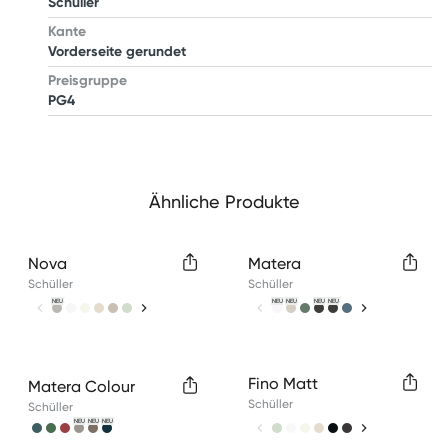
Schüller
Kante
Vorderseite gerundet
Preisgruppe
PG4
Ähnliche Produkte
Available colors
Available colors
Nova
Matera
Schüller
Schüller
NEU
NEU
NEU
NEU
NEU
Available colors
Available colors
Fino Matt
Matera Colour
Schüller
Schüller
NEU
NEU
NEU