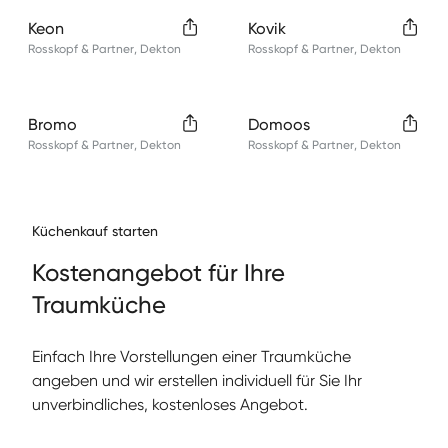
Keon
Kovik
Rosskopf & Partner
,
Dekton
Rosskopf & Partner
,
Dekton
Bromo
Domoos
Rosskopf & Partner
,
Dekton
Rosskopf & Partner
,
Dekton
Küchenkauf starten
Kos­te­nange­bot für Ihre
Traumküche
Ein­fach Ihre Vorstel­lun­gen ein­er Traumküche
angeben und wir erstellen individuell für Sie Ihr
unverbindliches, kostenloses Angebot.