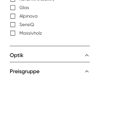
Glas
Alpinova
SensiQ
Massivholz
Optik
Preisgruppe