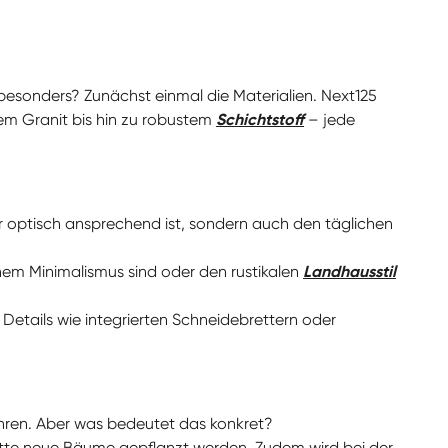
besonders? Zunächst einmal die Materialien. Next125
lem Granit bis hin zu robustem
Schichtstoff
– jede
 nur optisch ansprechend ist, sondern auch den täglichen
rnem Minimalismus sind oder den rustikalen
Landhausstil
Details wie integrierten Schneidebrettern oder
ahren. Aber was bedeutet das konkret?
atte neue Bäume gepflanzt werden. Zudem wird bei der