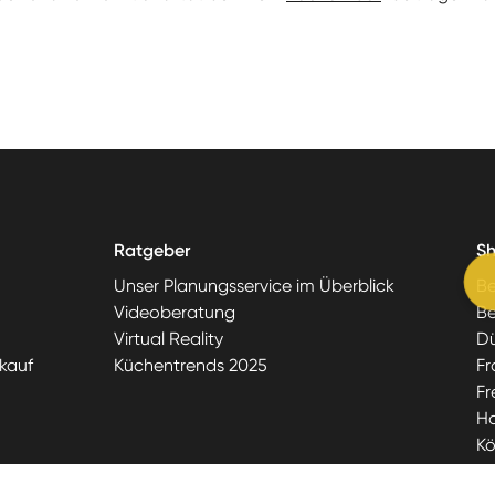
Ratgeber
S
Unser Planungsservice im Überblick
Be
Videoberatung
Be
Virtual Reality
Dü
kauf
Küchentrends 2025
Fr
Fr
H
Kö
M