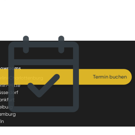
howrooms
Termin buchen
rlin-Charlottenburg
rlin-Mitte
sseldorf
ankfurt
eiburg
amburg
ln
ünchen