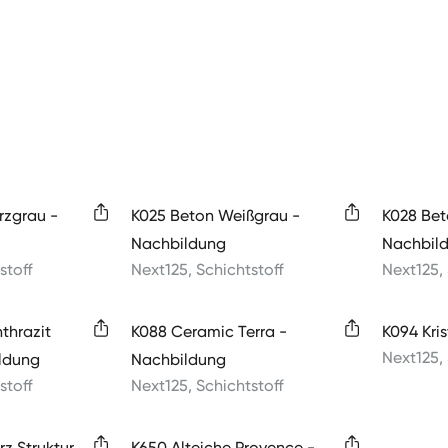
rzgrau -
K025 Beton Weißgrau -
K028 Bet
Nachbildung
Nachbil
stoff
Next125
,
Schichtstoff
Next125
,
thrazit
K088 Ceramic Terra -
K094 Kris
Next125
,
ldung
Nachbildung
stoff
Next125
,
Schichtstoff
z Struktur
K650 Alteiche Provence -