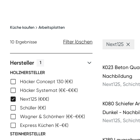
Küche kaufen
Arbeitsplatten
Filters
Filter löschen
10
Ergebnisse
Next125
Hersteller
1
K023 Beton Qua
HOLZHERSTELLER
Nachbildung
Häcker Concept 130 (€€)
Next125
,
Schicht
Häcker Systemat (€€-€€€)
Next125 (€€€)
K080 Schiefer An
Schüller (€€)
Dunkel - Nachbi
Wagner & Schönherr (€€-€€€)
Next125
,
Schicht
Express Küchen (€-€€)
STEINHERSTELLER
K189 Lavaschwar