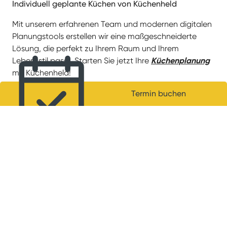
Über Küchenheld
Unsere Küchen
Unternehmen
Termin buchen
Karriere
Kontakt
Presse
Banigo - Badmöbel
Service
Küche kaufen
Küche nach Maß
Küchenplaner
Ausstellungskuechen Abverkauf
FAQ
Garantieverlängerung