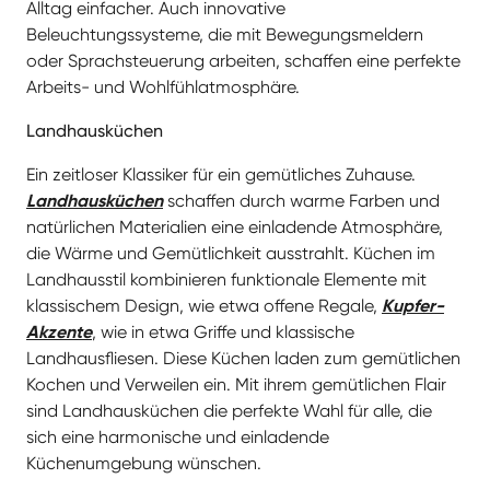
natürlichen Materialien eine einladende Atmosphäre,
die Wärme und Gemütlichkeit ausstrahlt. Küchen im
Landhausstil kombinieren funktionale Elemente mit
klassischem Design, wie etwa offene Regale,
Kupfer-
Akzente
, wie in etwa Griffe und klassische
Landhausfliesen. Diese Küchen laden zum gemütlichen
Kochen und Verweilen ein. Mit ihrem gemütlichen Flair
sind Landhausküchen die perfekte Wahl für alle, die
sich eine harmonische und einladende
Küchenumgebung wünschen.
Kleine Küchen
Auch für kleine Räume bietet Küchenheld kreative
Lösungen. Maßgeschneiderte Möbel und
multifunktionale Geräte machen auch die kleinste
Küche zum Raumwunder. Helle Farben und intelligente
Beleuchtung
erweitern den Raum visuell.
Platzsparende
Lösungen
, wie ausziehbare Arbeitsflächen oder