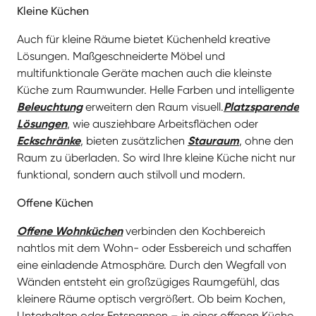
Eckschränke
, bieten zusätzlichen
Stauraum
, ohne den
Raum zu überladen. So wird Ihre kleine Küche nicht nur
funktional, sondern auch stilvoll und modern.
Offene Küchen
Offene Wohnküchen
verbinden den Kochbereich
nahtlos mit dem Wohn- oder Essbereich und schaffen
eine einladende Atmosphäre. Durch den Wegfall von
Wänden entsteht ein großzügiges Raumgefühl, das
kleinere Räume optisch vergrößert. Ob beim Kochen,
Unterhalten oder Entspannen – in einer offenen Küche
ist jeder Moment ein gemeinschaftliches Erlebnis. Mit
stilvoll abgestimmten Möbeln und Farben lässt sich ein
harmonisches Gesamtbild schaffen, das sowohl
praktisch als auch ästhetisch überzeugt.
Kücheninseln
Eine
Kücheninsel
ist nicht nur ein Blickfang, sondern