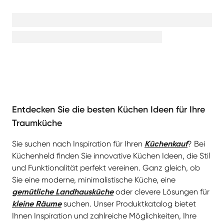
Entdecken Sie die besten Küchen Ideen für Ihre
Traumküche
Sie suchen nach Inspiration für Ihren
Küchenkauf
? Bei
Küchenheld finden Sie innovative Küchen Ideen, die Stil
und Funktionalität perfekt vereinen. Ganz gleich, ob
Sie eine moderne, minimalistische Küche, eine
gemütliche Landhausküche
oder clevere Lösungen für
kleine Räume
suchen. Unser Produktkatalog bietet
Ihnen Inspiration und zahlreiche Möglichkeiten, Ihre
persönliche Traumküche zu gestalten – ganz nach
Ihren Bedürfnissen und Ihrem Geschmack.
Küchenideen für jeden Stil und Raum
Ob großzügige Wohnküche oder kompakte
Küchenzeile – wir haben für jeden Raum und jede
Stilrichtung die passende Lösung. Hier sind einige
unserer beliebtesten Kategorien: