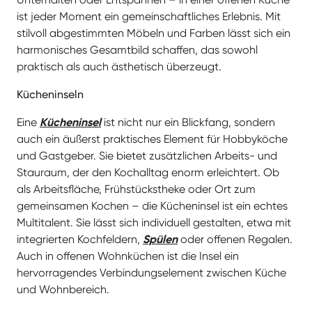
auch ein äußerst praktisches Element für Hobbyköche
und Gastgeber. Sie bietet zusätzlichen Arbeits- und
Stauraum, der den Kochalltag enorm erleichtert. Ob
als Arbeitsfläche, Frühstückstheke oder Ort zum
gemeinsamen Kochen – die Kücheninsel ist ein echtes
Multitalent. Sie lässt sich individuell gestalten, etwa mit
integrierten Kochfeldern,
Spülen
oder offenen Regalen.
Auch in offenen Wohnküchen ist die Insel ein
hervorragendes Verbindungselement zwischen Küche
und Wohnbereich.
Individuell geplante Küchen von Küchenheld
Mit unserem erfahrenen Team und modernen digitalen
Planungstools erstellen wir eine maßgeschneiderte
Lösung, die perfekt zu Ihrem Raum und Ihrem
Lebensstil passt. Starten Sie jetzt Ihre
Küchenplanung
mit Küchenheld!