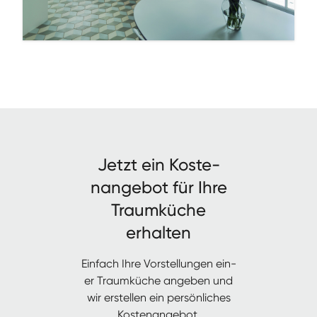
Jet­zt ein Kos­te­
nange­bot für Ihre
Traumküche
erhalten
Ein­fach Ihre Vorstel­lun­gen ein­
er Traumküche angeben und
wir erstellen ein per­sön­lich­es
Kostenangebot.