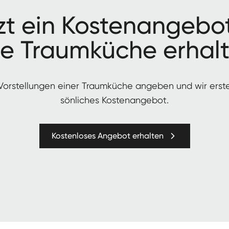
zt ein Kos­te­nange­bo
re Traumküche erhal
 Vorstel­lun­gen ein­er Traumküche angeben und wir erst
sön­lich­es Kostenangebot.
Kostenloses Angebot erhalten