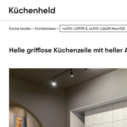
Küche kaufen
Küchenideen
nx510-L097M & nx510-L262M Next125
Helle grifflose Küchenzeile mit helle