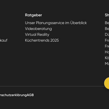
Ratgeber
S
Unser Planungsservice im Überblick
Be
Videoberatung
Be
Virtual Reality
Dü
kauf
Küchentrends 2025
Fr
Fr
H
Kö
M
nschutzerklärung
AGB