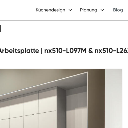
Küchendesign
Planung
Blog
r Arbeitsplatte | nx510-L097M & nx510-L2