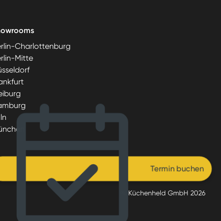
howrooms
rlin-Charlottenburg
rlin-Mitte
sseldorf
ankfurt
eiburg
amburg
ln
ünchen
Termin buchen
© Küchenheld GmbH
2026