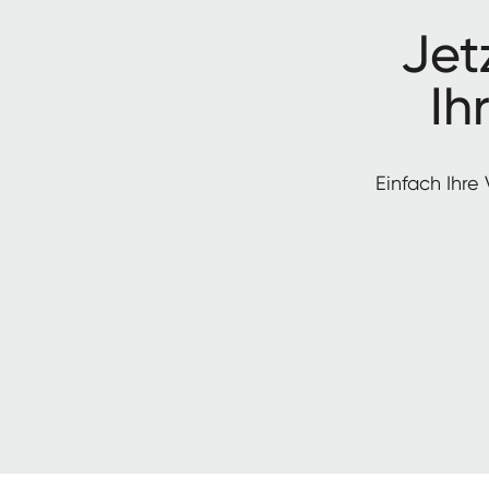
Jet­
Ih
Ein­fach Ihre