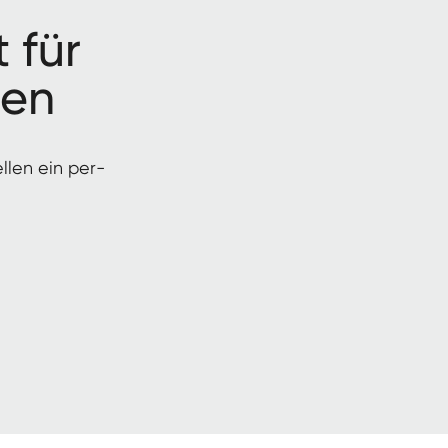
t für
ten
ellen ein per­