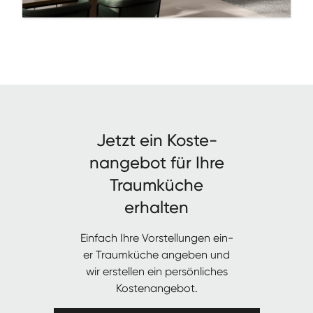
Jet­zt ein Kos­te­
nange­bot für Ihre
Traumküche
erhalten
Ein­fach Ihre Vorstel­lun­gen ein­
er Traumküche angeben und
wir erstellen ein per­sön­lich­es
Kostenangebot.