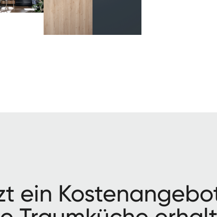
zt ein Kos­te­nange­bo
re Traumküche erhal