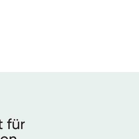
t für
ten