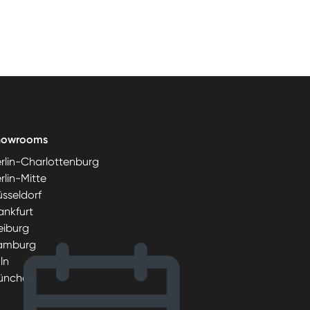
howrooms
rlin-Charlottenburg
rlin-Mitte
sseldorf
ankfurt
eiburg
amburg
ln
ünchen