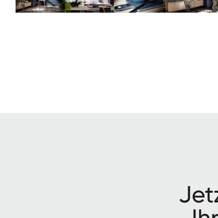
Jet­
Ih