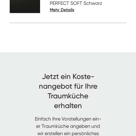
PERFECT SOFT Schwarz
Mehr Details
Jet­zt ein Kos­te­
nange­bot für Ihre
Traumküche
erhalten
Ein­fach Ihre Vorstel­lun­gen ein­
er Traumküche angeben und
wir erstellen ein per­sön­lich­es