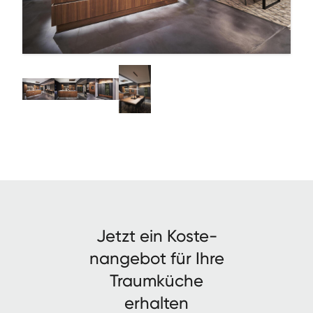
Jet­zt ein Kos­te­
nange­bot für Ihre
Traumküche
erhalten