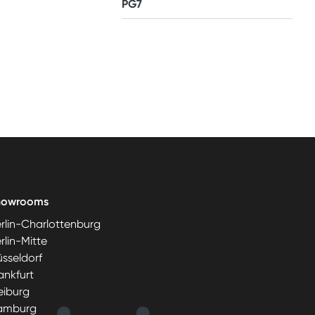
PG7
howrooms
rlin-Charlottenburg
rlin-Mitte
sseldorf
ankfurt
eiburg
amburg