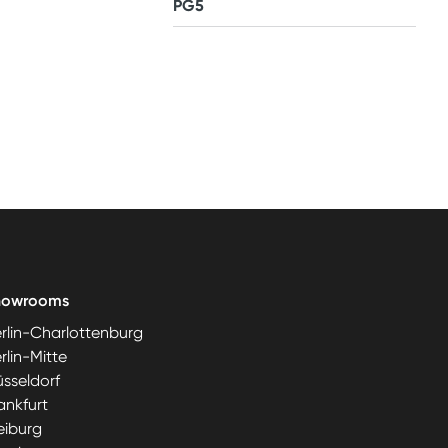
PG5
howrooms
rlin-Charlottenburg
rlin-Mitte
sseldorf
ankfurt
eiburg