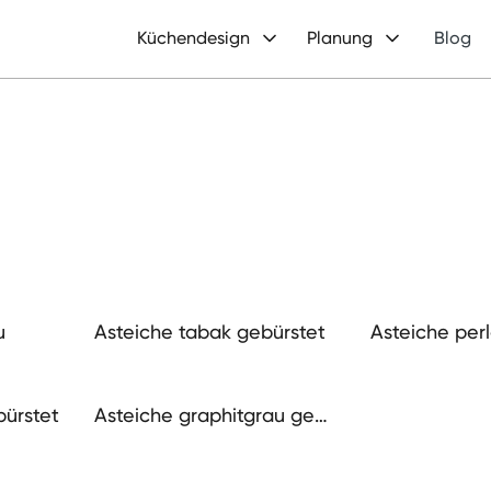
Küchendesign
Planung
Blog
u
Asteiche tabak gebürstet
Asteiche perl
et
ürstet
Asteiche graphitgrau geb
ürstet