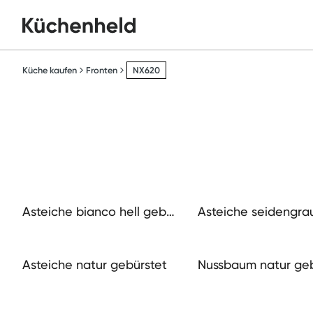
Küche kaufen
Fronten
NX620
Asteiche bianco hell geb
Asteiche seidengra
ürstet
Asteiche natur gebürstet
Nussbaum natur geb